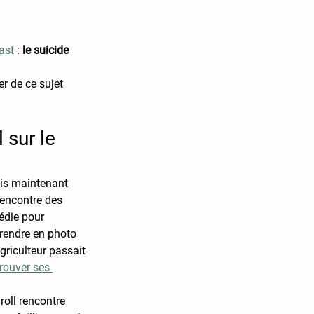
ast
 : 
le suicide 
r de ce sujet 
 sur le 
uis maintenant 
rencontre des 
édie pour 
prendre en photo 
agriculteur passait 
rouver ses 
oll rencontre 