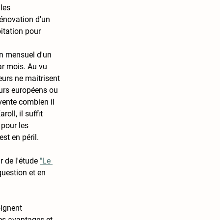
les 
rénovation d'un 
itation pour 
en mensuel d'un 
ar mois. Au vu 
eurs ne maitrisent 
ours européens ou 
vente combien il 
ll, il suffit 
 pour les 
st en péril. 
r de l'étude 
"Le 
question et en 
oignent 
les avantages et 