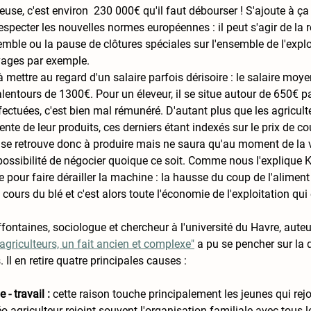
se, c'est environ  230 000€ qu'il faut débourser ! S'ajoute à ça 
especter les nouvelles normes européennes : il peut s'agir de la 
ble ou la pause de clôtures spéciales sur l'ensemble de l'explo
vages par exemple. 
 mettre au regard d'un salaire parfois dérisoire : le salaire moy
alentours de 1300€. Pour un éleveur, il se situe autour de 650€ p
fectuées, c'est bien mal rémunéré. D'autant plus que les agricult
ente de leur produits, ces derniers étant indexés sur le prix de c
 se retrouve donc à produire mais ne saura qu'au moment de la 
possibilité de négocier quoique ce soit. Comme nous l'explique Karo
e pour faire dérailler la machine : la hausse du coup de l'aliment
ours du blé et c'est alors toute l'économie de l'exploitation qui e
ffontaines, sociologue et chercheur à l'université du Havre, auteu
agriculteurs, un fait ancien et complexe"
 a pu se pencher sur la 
 Il en retire quatre principales causes :
 - travail :
 cette raison touche principalement les jeunes qui rej
néo-agriculteur rejoint souvent l'organisation familiale avec tous 