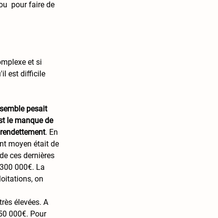
ou  pour faire de 
mplexe et si 
 est difficile 
 
 semble pesait 
est le manque de 
urendettement
. En 
ent moyen était de 
de ces dernières 
300 000€. La 
oitations, on 
très élevées. A 
150 000€. Pour 