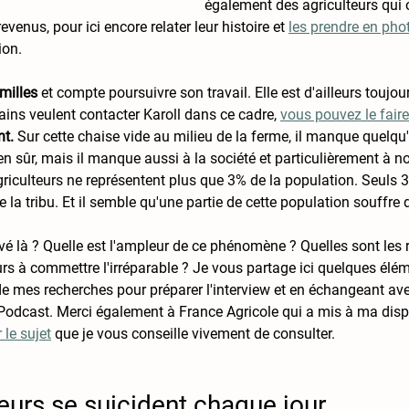
également des agriculteurs qui on
evenus, pour ici encore relater leur histoire et 
les prendre en pho
ion. 
milles 
et compte poursuivre son travail. Elle est d'ailleurs toujou
ains veulent contacter Karoll dans ce cadre, 
vous pouvez le faire 
t. 
Sur cette chaise vide au milieu de la ferme, il manque quelqu'u
n sûr, mais il manque aussi à la société et particulièrement à no
culteurs ne représentent plus que 3% de la population. Seuls 3
te la tribu. Et il semble qu'une partie de cette population souffre
é là ? Quelle est l'ampleur de ce phénomène ? Quelles sont les 
rs à commettre l'irréparable ? Je vous partage ici quelques élé
 de mes recherches pour préparer l'interview et en échangeant ave
 Podcast. Merci également à France Agricole qui a mis à ma disp
 le sujet
 que je vous conseille vivement de consulter. 
eurs se suicident chaque jour 