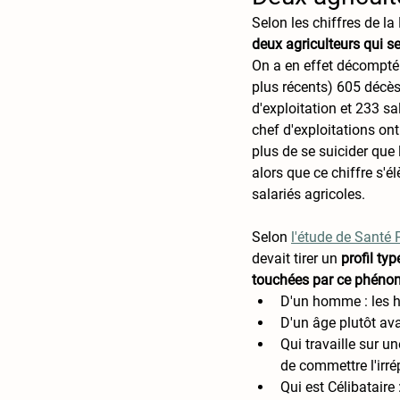
Selon les chiffres de la
deux agriculteurs qui se
On a en effet décompté 
plus récents) 605 décès
d'exploitation et 233 sal
chef d'exploitations ont
plus de se suicider que 
alors que ce chiffre s'é
salariés agricoles. 
Selon 
l'étude de Santé
devait tirer un
 profil ty
touchées par ce phén
D'un homme : les h
D'un âge plutôt ava
Qui travaille sur un
de commettre l'irré
Qui est Célibataire 