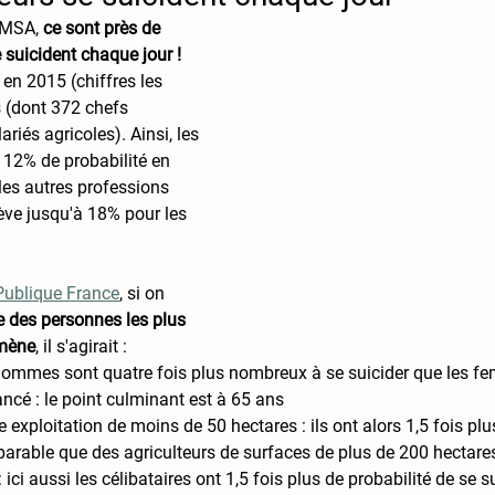
 MSA, 
ce sont près de 
 suicident chaque jour !
en 2015 (chiffres les 
 (dont 372 chefs 
ariés agricoles). Ainsi, 
les 
 12% de probabilité en 
les autres professions 
lève jusqu'à 18% pour les 
 Publique France
, si on 
pe des personnes les plus 
omène
, il s'agirait :
ommes sont quatre fois plus nombreux à se suicider que les f
ncé : le point culminant est à 65 ans 
e exploitation de moins de 50 hectares : ils ont alors 1,5 fois plu
parable que des agriculteurs de surfaces de plus de 200 hectare
: ici aussi les célibataires ont 1,5 fois plus de probabilité de se s