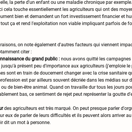
elle, la perte d'un enfant ou une maladie chronique par exemple.
ici cela touche essentiellement les agriculteurs qui ont des moy
ournent bien et demandent un fort investissement financier et hu
 tout ça et rend l'exploitation non viable impliquant parfois de fo
raisons, on note également d'autres facteurs qui viennent impac
otamment citer : 
nnaissance du grand public :
 nous avons quitté les campagnes p
t jusqu'à présent peu d'importance aux agriculteurs (j'emploie le 
ses sont en train de doucement changer avec la crise sanitaire q
profession est par ailleurs souvent décriée dans les médias sur 
u de bien-être animal. Quand on travaille dur tous les jours pou
lement bas, ce sentiment de rejet peut représenter la goutte d'e
ur
 des agriculteurs est très marqué. On peut presque parler d'orgu
 eux de parler de leurs difficultés et ils peuvent alors arriver au
r dit un mot à personne. 