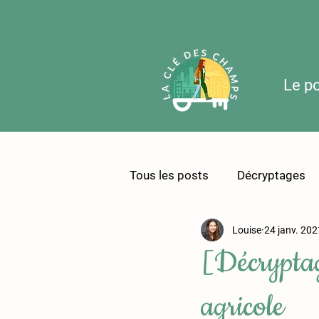
Le p
Tous les posts
Décryptages
Louise
24 janv. 202
Dossier sur l'élevage
Édi
[Décryptag
agricole