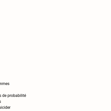
emmes 
s de probabilité 
s 
uicider 