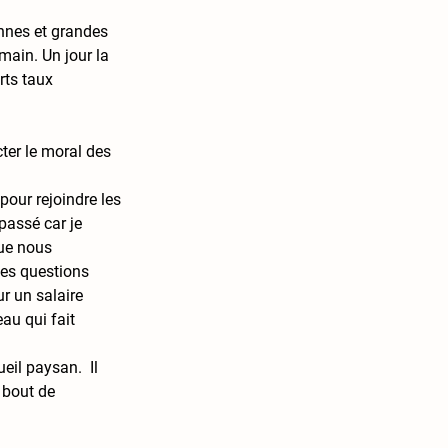
 
ennes et grandes 
main. Un jour la 
rts taux 
ter le moral des 
our rejoindre les 
passé car je 
ue nous 
des questions 
r un salaire 
au qui fait 
eil paysan.  Il 
 bout de 