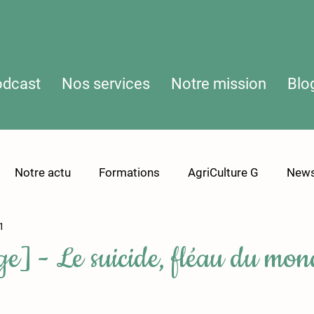
odcast
Nos services
Notre mission
Blo
Notre actu
Formations
AgriCulture G
News
1
to
e] - Le suicide, fléau du mon