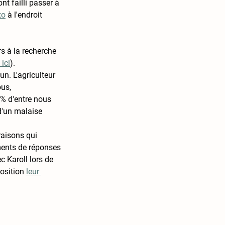
t failli passer à 
to
 à l'endroit 
rs à la recherche 
ici
). 
n. L'agriculteur 
us, 
% d'entre nous 
 d'un malaise 
raisons qui 
ments de réponses 
c Karoll lors de 
osition 
leur 