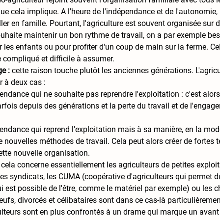
e cela implique. A l'heure de l'indépendance et de l'autonomie, il 
ller en famille. Pourtant, l'agriculture est souvent organisée sur 
ouhaite maintenir un bon rythme de travail, on a par exemple bes
 les enfants ou pour profiter d'un coup de main sur la ferme. Ce
 compliqué et difficile à assumer. 
e : 
cette raison touche plutôt les anciennes générations. L'agricu
r à deux cas :
endance qui ne souhaite pas reprendre l'exploitation : c'est alors 
arfois depuis des générations et la perte du travail et de l'engag
endance qui reprend l'exploitation mais à sa manière, en la mode
 nouvelles méthodes de travail. Cela peut alors créer de fortes te
tte nouvelle organisation. 
 cela concerne essentiellement les agriculteurs de petites exploi
es syndicats, les 
CUMA (coopérative d'agriculteurs qui permet d
 est possible de l'être, comme le matériel par exemple) ou
 les 
veufs, divorcés et célibataires sont dans ce cas-là particulièreme
ulteurs sont en plus confrontés à un drame qui marque un avant 