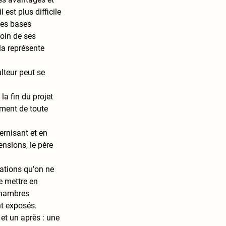
est plus difficile 
des bases 
oin de ses 
la représente 
lteur peut se 
la fin du projet 
ement de toute 
rnisant et en 
nsions, le père 
tations qu'on ne 
e mettre en 
chambres 
nt exposés. 
et un après : une 