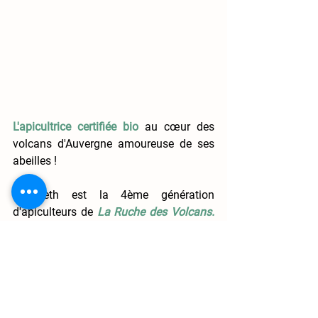
L'apicultrice certifiée bio
au cœur des 
volcans d'Auvergne amoureuse de ses 
abeilles !
Elisabeth est la 4ème génération 
d'apiculteurs de 
La Ruche des Volcans. 
Les abeilles n'ont aucun secret pour elle 
et elle propose à la vente du
miel de 
qualité et pleins de produits dérivés :
bonbons, nougats, produits de beauté, 
bougies, etc.