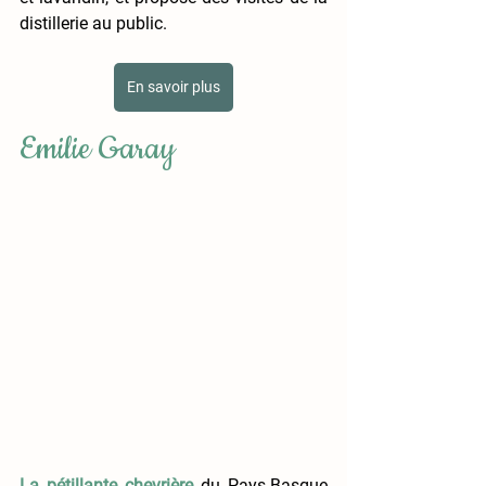
distillerie au public.
En savoir plus
Emilie Garay
La pétillante chevrière
 du Pays-Basque 