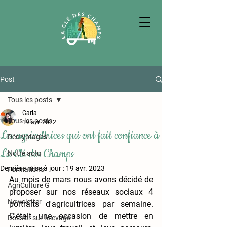
Post
Tous les posts
Carla
Tous les posts
19 avr. 2022
Les agricultrices qui ont fait confiance à
Décryptages
La Clé des Champs
Notre actu
Dernière mise à jour :
19 avr. 2023
Formations
Au mois de mars nous avons décidé de 
AgriCulture G
proposer sur nos réseaux sociaux 4 
Newsletter
portraits d'agricultrices par semaine. 
C'était une occasion de mettre en 
Dossier sur l'élevage