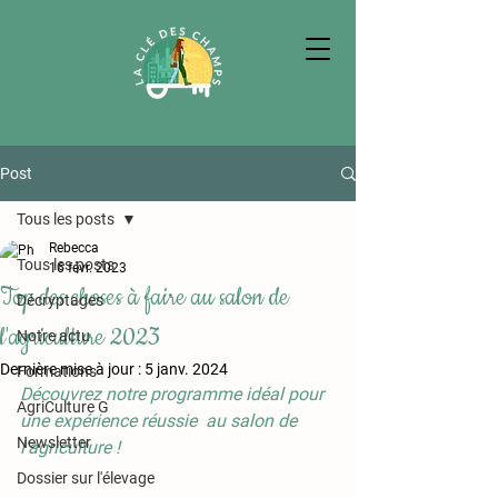
Post
Tous les posts
Rebecca
Tous les posts
16 févr. 2023
Top des choses à faire au salon de
Décryptages
l'agriculture 2023
Notre actu
Dernière mise à jour :
5 janv. 2024
Formations
Découvrez notre programme idéal pour 
AgriCulture G
une expérience réussie  au salon de 
Newsletter
l'agriculture ! 
Dossier sur l'élevage