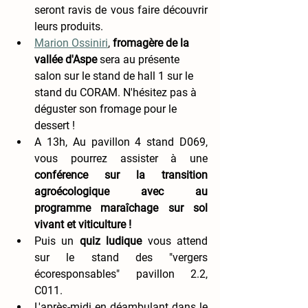
seront ravis de vous faire découvrir 
leurs produits. 
Marion Ossiniri
,
 fromagère de la 
vallée d'Aspe
 sera au présente 
salon sur le stand de hall 1 sur le 
stand du CORAM. N'hésitez pas à 
déguster son fromage pour le 
dessert ! 
A 13h, Au pavillon 4 stand D069,
vous pourrez assister à une 
conférence sur 
la transition 
agroécologique avec au 
programme maraîchage sur sol 
vivant et viticulture ! 
Puis un 
quiz ludique
 vous attend 
sur le stand des "vergers 
écoresponsables" pavillon 2.2, 
C011.
L'après-midi en déambulant dans le 