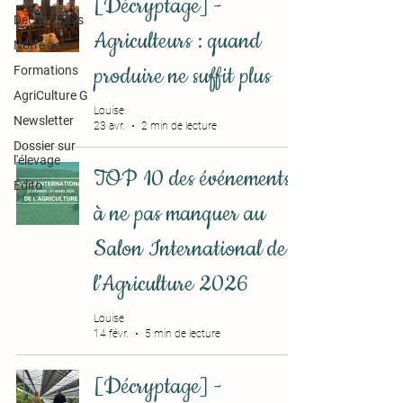
[Décryptage] -
Décryptages
Agriculteurs : quand
Notre actu
produire ne suffit plus
Formations
AgriCulture G
Louise
Newsletter
23 avr.
2 min de lecture
Dossier sur
l'élevage
TOP 10 des événements
Édito
à ne pas manquer au
Salon International de
l’Agriculture 2026
Louise
14 févr.
5 min de lecture
[Décryptage] -