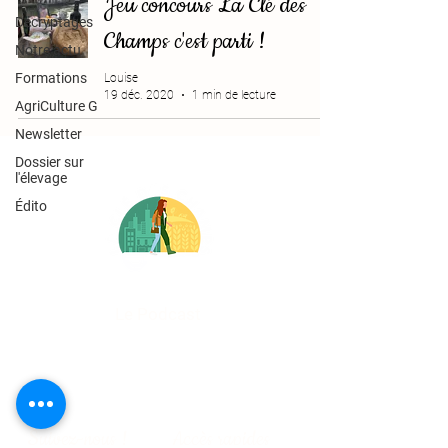
Jeu concours La Clé des
Décryptages
Champs c'est parti !
Notre actu
Formations
Louise
19 déc. 2020
1 min de lecture
AgriCulture G
Newsletter
Dossier sur
l'élevage
Édito
Le Podcast
Entrez au coeur de l'agriculture française
!
Suivez-nous !
Accès rapides