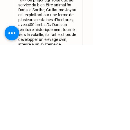
🎥🌱 Un projet agrivoltaïque au
service du bien-être animal 🐑
Dans la Sarthe, Guillaume Joyau
est exploitant sur une ferme de
plusieurs centaines d’hectares,
avec 400 brebis 🐑 Dans un
territoire historiquement tourné
vers la volaille, il a fait le choix de
développer un élevage ovin,
intégré à un système de
cultures. Face aux différents
enjeux, le projet agrivoltaïque
apporte une réponse concrète : il
améliore le bien-être animal,
protège face aux aléas
climatiques et permet
d’augmenter les temps de
pâturage, tout en renforçant la
performance économique de
l’exploitation 🌧️ Pensé dès le
départ à partir des besoins de
l’éleveur, le projet a été conçu
pour s’adapter aux pratiques
agricoles : largeurs compatibles
avec les machines, organisation
des parcelles et respect des sols
🤝 👉 Un témoignage qui montre