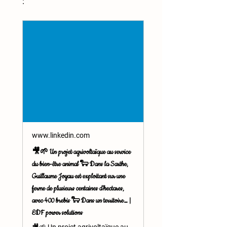
: 
www.linkedin.com
🎥🌱 Un projet agrivoltaïque au service
du bien-être animal 🐑 Dans la Sarthe,
Guillaume Joyau est exploitant sur une
ferme de plusieurs centaines d’hectares,
avec 400 brebis 🐑 Dans un territoire… |
EDF power solutions