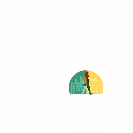
Ac
Le
Le
L'
No
Une porte ouverte sur le
monde agricole
Co