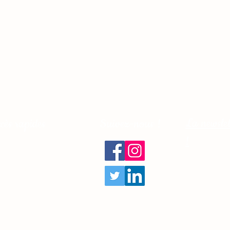
La newslet
cès rapides
Suivez-nous !
!
 Podcast
s Formations
Agence
tre mission
ntact
Mentions légales