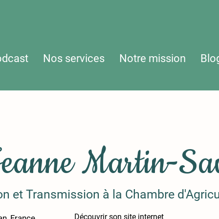
odcast
Nos services
Notre mission
Blo
eanne Martin-Sa
tion et Transmission à la Chambre d'Agric
Découvrir son site internet
n, France