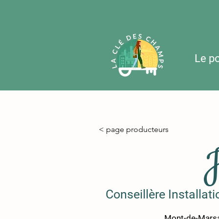
Le p
< page producteurs
J
Conseillère Installa
Mont-de-Marsa