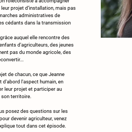
Son rôleconsiste à accompagner 
leur projet d’installation, mais pas 
émarches administratives de 
es cédants dans la transmission 
é grâce auquel elle rencontre des 
 enfants d'agriculteurs, des jeunes 
nnent pas du monde agricole, des 
convertir...
rojet de chacun, ce que Jeanne 
t d'abord l'aspect humain, en 
r leur projet et participer au 
on territoire.
us posez des questions sur les 
our devenir agriculteur, venez 
xplique tout dans cet épisode.