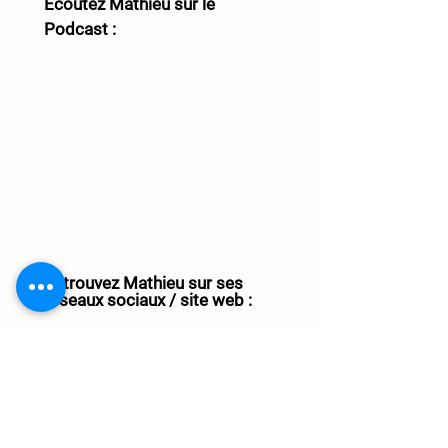
Ecoutez Mathieu sur le 
Podcast : 
Retrouvez Mathieu sur ses 
réseaux sociaux / site web : 
Retrouvez ici comment 
commander ses produits et/ou 
suivre son actualité !  
Site 
internet de Mathieu